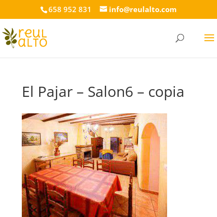
658 952 831
info@reulalto.com
El Pajar – Salon6 – copia