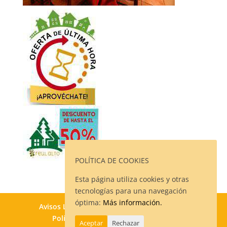
POLÍTICA DE COOKIES
Esta página utiliza cookies y otras
tecnologías para una navegación
óptima:
Más información.
Avisos Legales
Política de Privacidad
Política de Cookies
Contacto
Aceptar
Rechazar