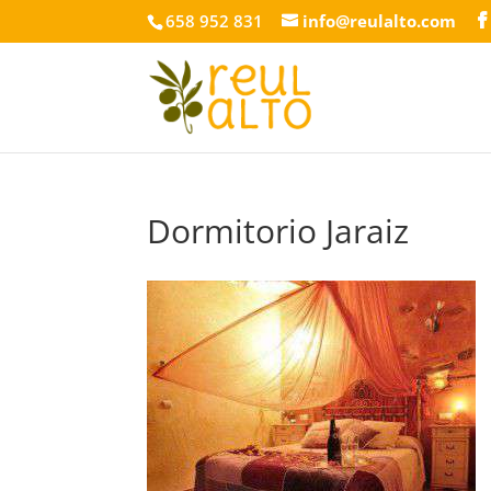
658 952 831
info@reulalto.com
Dormitorio Jaraiz