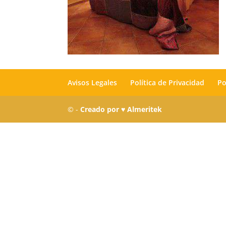
Avisos Legales
Política de Privacidad
Po
© -
Creado por ♥ Almeritek