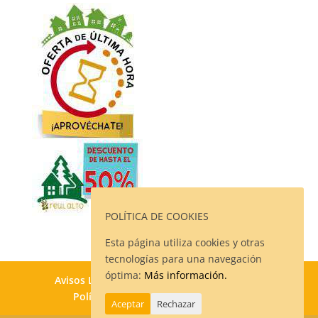
POLÍTICA DE COOKIES
Esta página utiliza cookies y otras
tecnologías para una navegación
óptima:
Más información.
Avisos Legales
Política de Privacidad
Política de Cookies
Contacto
Aceptar
Rechazar