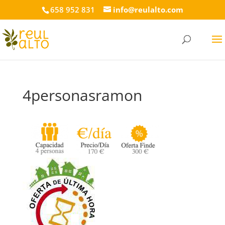
658 952 831
info@reulalto.com
4personasramon