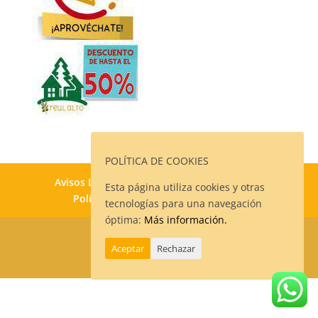
POLÍTICA DE COOKIES
Avisos Legales
Política de Privacidad
Esta página utiliza cookies y otras
Política de Cookies
Contacto
tecnologías para una navegación
óptima:
Más información.
Aceptar
Rechazar
© -
Creado por ♥ Almeritek