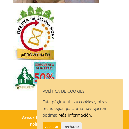
POLÍTICA DE COOKIES
Esta página utiliza cookies y otras
tecnologías para una navegación
óptima:
Más información.
Avisos Legales
Política de Privacidad
Política de Cookies
Contacto
Aceptar
Rechazar