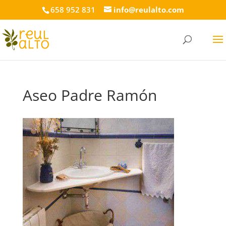
658 952 831
info@reulalto.com
Aseo Padre Ramón