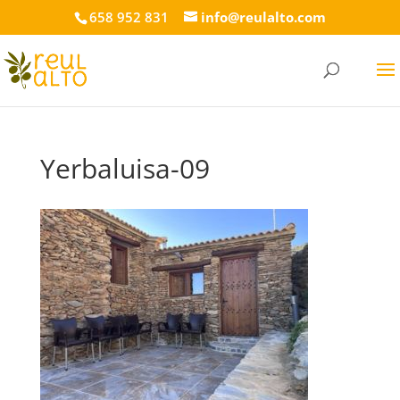
658 952 831
info@reulalto.com
Yerbaluisa-09