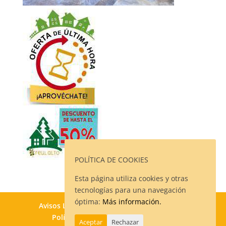
POLÍTICA DE COOKIES
Esta página utiliza cookies y otras
tecnologías para una navegación
óptima:
Más información.
Avisos Legales
Política de Privacidad
Política de Cookies
Contacto
Aceptar
Rechazar