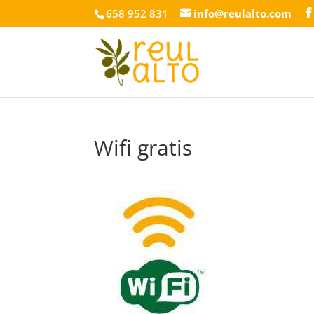
658 952 831
info@reulalto.com
Wifi gratis