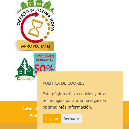
POLÍTICA DE COOKIES
Esta página utiliza cookies y otras
tecnologías para una navegación
óptima:
Más información.
Avisos Legales
Política de Privacidad
Política de Cookies
Contacto
Aceptar
Rechazar