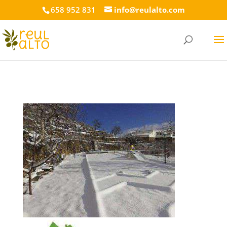
658 952 831
info@reulalto.com