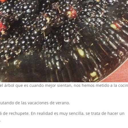
l árbol que es cuando mejor sientan, nos hemos metido a la coci
rutando de las vacaciones de verano.
á de rechupete. En realidad es muy sencilla, se trata de hacer un
.