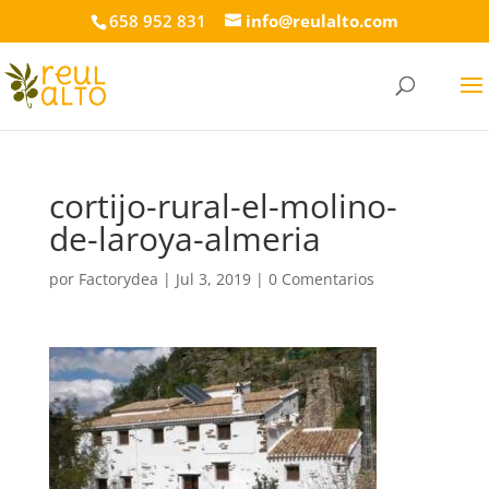
658 952 831
info@reulalto.com
cortijo-rural-el-molino-
de-laroya-almeria
por
Factorydea
|
Jul 3, 2019
|
0 Comentarios