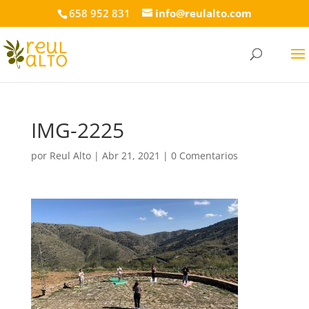
658 952 831
info@reulalto.com
IMG-2225
por
Reul Alto
|
Abr 21, 2021
|
0 Comentarios