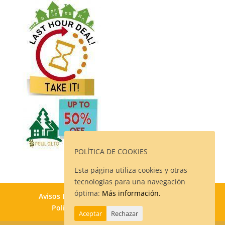
POLÍTICA DE COOKIES
Esta página utiliza cookies y otras
tecnologías para una navegación
óptima:
Más información.
Avisos Legales
Política de Privacidad
Política de Cookies
Contacto
Aceptar
Rechazar