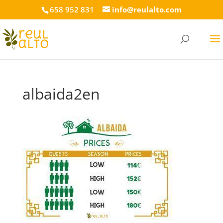
658 952 831
info@reulalto.com
albaida2en