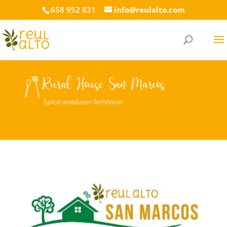
658 952 831
info@reulalto.com