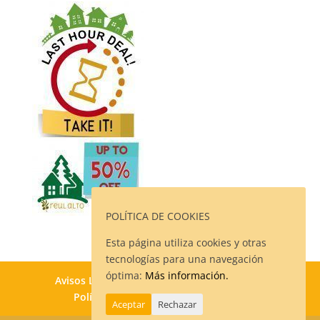
POLÍTICA DE COOKIES
Esta página utiliza cookies y otras
tecnologías para una navegación
óptima:
Más información.
Avisos Legales
Política de Privacidad
Política de Cookies
Contacto
Aceptar
Rechazar