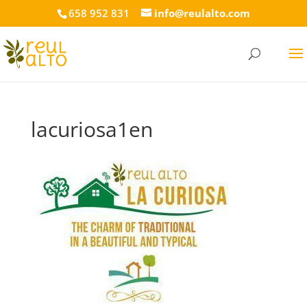
658 952 831
info@reulalto.com
lacuriosa1en