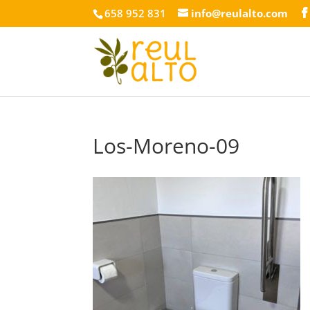
658 952 831
info@reulalto.com
Los-Moreno-09