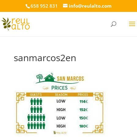
658 952 831
info@reulalto.com
sanmarcos2en