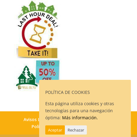
POLÍTICA DE COOKIES
Esta página utiliza cookies y otras
tecnologías para una navegación
óptima:
Más información.
Avisos Legales
Política de Privacidad
Política de Cookies
Contacto
Aceptar
Rechazar