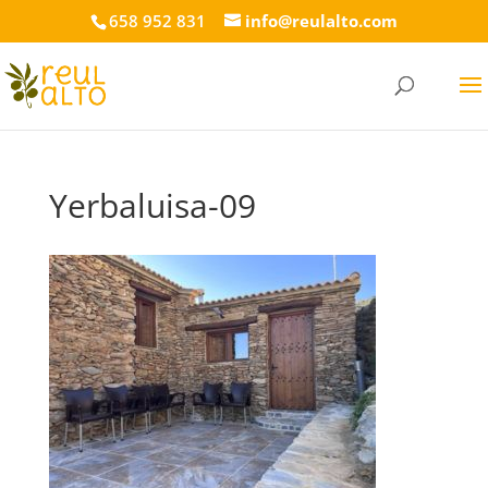
658 952 831
info@reulalto.com
Yerbaluisa-09