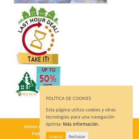
POLÍTICA DE COOKIES
Esta página utiliza cookies y otras
tecnologías para una navegación
óptima:
Más información.
Avisos Legales
Política de Privacidad
Política de Cookies
Contacto
Aceptar
Rechazar